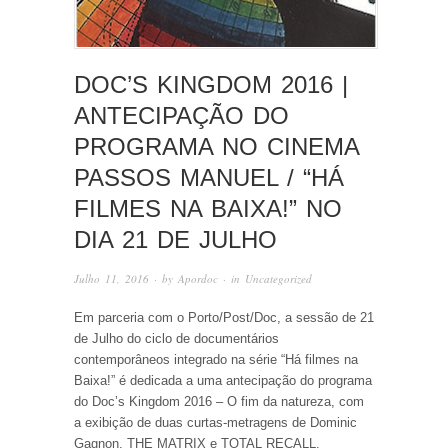
DOC’S KINGDOM 2016 |
ANTECIPAÇÃO DO
PROGRAMA NO CINEMA
PASSOS MANUEL / “HÁ
FILMES NA BAIXA!” NO
DIA 21 DE JULHO
Julho 11, 2016
· by
Apordoc
· in
Uncategorized
Em parceria com o Porto/Post/Doc, a sessão de 21
de Julho do ciclo de documentários
contemporâneos integrado na série “Há filmes na
Baixa!” é dedicada a uma antecipação do programa
do Doc’s Kingdom 2016 – O fim da natureza, com
a exibição de duas curtas-metragens de Dominic
Gagnon, THE MATRIX e TOTAL RECALL,