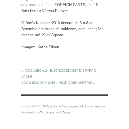
seguidas pelo filme FOREIGN PARTS, de J.P.
Sniadecki e Véréna Paravell.
O Doc’s Kingdom 2016 decorre de 3 a 8 de
Setembro em Arcos de Valdevez, com inscrições
abertas até 19 de Agosto.
Imagem ©
Ana Eliseu
←
DOCLISBOA’16 | INSCRIÇÕES ABERTAS PARA O
ARCHÉ
DOC’S KINGDOM 2016 | INSCRIÇÕES ABERTAS
→
Copyright © 2026
Apordoc – Associação pelo Documentário
Powered by
WordPress
and
Origin