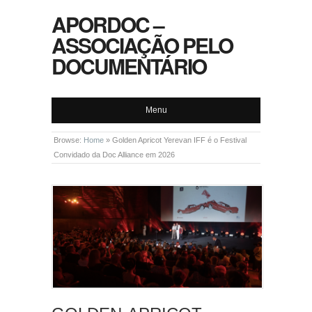
APORDOC –
ASSOCIAÇÃO PELO
DOCUMENTÁRIO
Menu
Browse:
Home
»
Golden Apricot Yerevan IFF é o Festival
Convidado da Doc Alliance em 2026