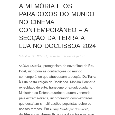
A MEMÓRIA E OS
PARADOXOS DO MUNDO
NO CINEMA
CONTEMPORÂNEO – A
SECÇÃO DA TERRA À
LUA NO DOCLISBOA 2024
Setembro 19, 2024
· by
Apordoc
· in
Uncategorized
Soldier Monika
, protagonista do novo filme de
Paul
Poet
, incorpora as contradições do mundo
contemporâneo que atravessam a secção
Da Terra
à Lua
nesta edição do Doclisboa. Monika Donner é
ex-soldado de elite, transgénero, ex-advogada no
Ministério da Defesa austríaco, autora venerada
pela extrema-direita, incorporando complexidades
que desafiam simplificações populistas sobre os
Henry Fonda for President
nossos tempos. Em
,
de
Alexander Horwarth
, a vida do actor e as suas