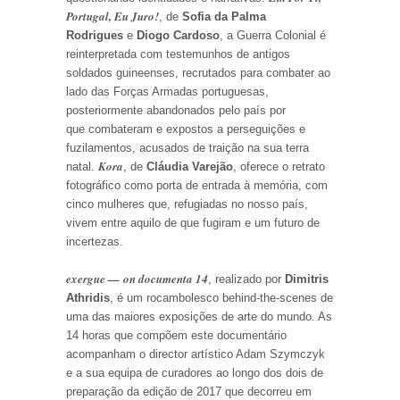
Portugal, Eu Juro!
, de
Sofia da Palma
Rodrigues
e
Diogo Cardoso
, a Guerra Colonial é
reinterpretada com testemunhos de antigos
soldados guineenses, recrutados para combater ao
lado das Forças Armadas portuguesas,
posteriormente abandonados pelo país por
que combateram e expostos a perseguições e
fuzilamentos, acusados de traição na sua terra
Kora
natal.
, de
Cláudia Varejão
, oferece o retrato
fotográfico como porta de entrada à memória, com
cinco mulheres que, refugiadas no nosso país,
vivem entre aquilo de que fugiram e um futuro de
incertezas.
exergue — on documenta 14
, realizado por
Dimitris
Athridis
, é um rocambolesco behind-the-scenes de
uma das maiores exposições de arte do mundo. As
14 horas que compõem este documentário
acompanham o director artístico Adam Szymczyk
e a sua equipa de curadores ao longo dos dois de
preparação da edição de 2017 que decorreu em