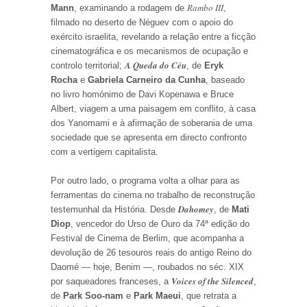
Rambo III
Mann
, examinando a rodagem de
,
filmado no deserto de Néguev com o apoio do
exército israelita, revelando a relação entre a ficção
cinematográfica e os mecanismos de ocupação e
A Queda do Céu
controlo territorial;
, de
Eryk
Rocha
e
Gabriela Carneiro da Cunha
, baseado
no livro homónimo de Davi Kopenawa e Bruce
Albert, viagem a uma paisagem em conflito, à casa
dos Yanomami e à afirmação de soberania de uma
sociedade que se apresenta em directo confronto
com a vertigem capitalista.
Por outro lado, o programa volta a olhar para as
ferramentas do cinema no trabalho de reconstrução
Dahomey
testemunhal da História. Desde
, de
Mati
Diop
, vencedor do Urso de Ouro da 74ª edição do
Festival de Cinema de Berlim, que acompanha a
devolução de 26 tesouros reais do antigo Reino do
Daomé — hoje, Benim —, roubados no séc. XIX
Voices of the Silenced
por saqueadores franceses, a
,
de
Park Soo-nam
e
Park Maeui
, que retrata a