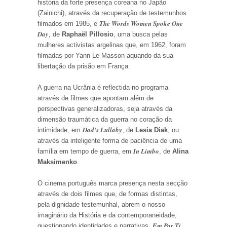
história da forte presença coreana no Japão
(Zainichi), através da recuperação de testemunhos
The Words Women Spoke One
filmados em 1985, e
Day
, de
Raphaël Pillosio
, uma busca pelas
mulheres activistas argelinas que, em 1962, foram
filmadas por Yann Le Masson aquando da sua
libertação da prisão em França.
A guerra na Ucrânia é reflectida no programa
através de filmes que apontam além de
perspectivas generalizadoras, seja através da
dimensão traumática da guerra no coração da
Dad’s Lullaby
intimidade, em
, de
Lesia Diak
, ou
através da inteligente forma de paciência de uma
In Limbo
família em tempo de guerra, em
, de
Alina
Maksimenko
.
O cinema português marca presença nesta secção
através de dois filmes que, de formas distintas,
pela dignidade testemunhal, abrem o nosso
imaginário da História e da contemporaneidade,
Em Por Ti,
questionando identidades e narrativas.