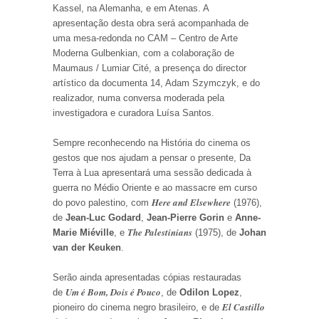
Kassel, na Alemanha, e em Atenas. A
apresentação desta obra será acompanhada de
uma mesa-redonda no CAM – Centro de Arte
Moderna Gulbenkian, com a colaboração de
Maumaus / Lumiar Cité, a presença do director
artístico da documenta 14, Adam Szymczyk, e do
realizador, numa conversa moderada pela
investigadora e curadora Luísa Santos.
Sempre reconhecendo na História do cinema os
gestos que nos ajudam a pensar o presente, Da
Terra à Lua apresentará uma sessão dedicada à
guerra no Médio Oriente e ao massacre em curso
Here and Elsewhere
do povo palestino, com
(1976),
de
Jean-Luc Godard
,
Jean-Pierre Gorin
e
Anne-
The Palestinians
Marie Miéville
, e
(1975), de
Johan
van der Keuken
.
Serão ainda apresentadas cópias restauradas
Um é Bom, Dois é Pouco
de
, de
Odilon Lopez
,
El Castillo
pioneiro do cinema negro brasileiro, e de