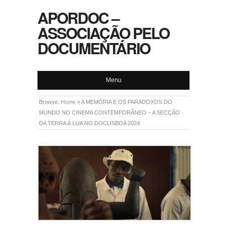
APORDOC –
ASSOCIAÇÃO PELO
DOCUMENTÁRIO
Menu
Browse:
Home
»
A MEMÓRIA E OS PARADOXOS DO
MUNDO NO CINEMA CONTEMPORÂNEO – A SECÇÃO
DA TERRA À LUA NO DOCLISBOA 2024