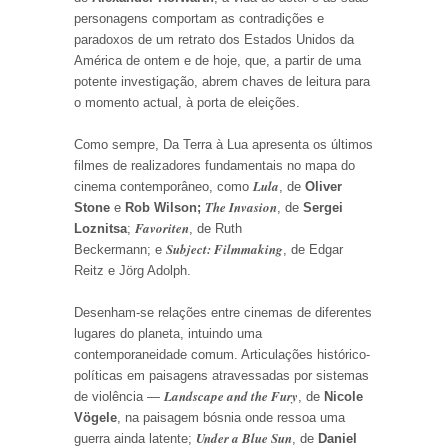
personagens comportam as contradições e
paradoxos de um retrato dos Estados Unidos da
América de ontem e de hoje, que, a partir de uma
potente investigação, abrem chaves de leitura para
o momento actual, à porta de eleições.
Como sempre, Da Terra à Lua apresenta os últimos
filmes de realizadores fundamentais no mapa do
Lula
cinema contemporâneo, como
, de
Oliver
The Invasion
Stone
e
Rob Wilson;
, de
Sergei
Favoriten
Loznitsa
;
, de Ruth
Subject: Filmmaking
Beckermann; e
, de Edgar
Reitz e Jörg Adolph.
Desenham-se relações entre cinemas de diferentes
lugares do planeta, intuindo uma
contemporaneidade comum. Articulações histórico-
políticas em paisagens atravessadas por sistemas
Landscape and the Fury
de violência —
, de
Nicole
Vögele
, na paisagem bósnia onde ressoa uma
Under a Blue Sun
guerra ainda latente;
, de
Daniel