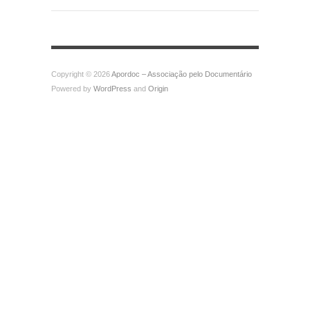
Copyright © 2026
Apordoc – Associação pelo Documentário
Powered by
WordPress
and
Origin