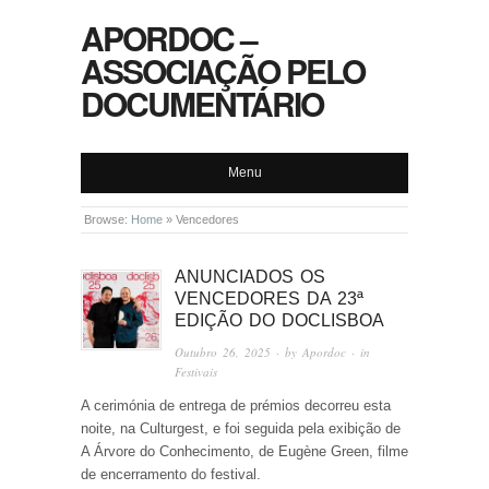
APORDOC –
ASSOCIAÇÃO PELO
DOCUMENTÁRIO
Menu
Browse:
Home
»
Vencedores
ANUNCIADOS OS
VENCEDORES DA 23ª
EDIÇÃO DO DOCLISBOA
Outubro 26, 2025
· by
Apordoc
· in
Festivais
A cerimónia de entrega de prémios decorreu esta
noite, na Culturgest, e foi seguida pela exibição de
A Árvore do Conhecimento, de Eugène Green, filme
de encerramento do festival.