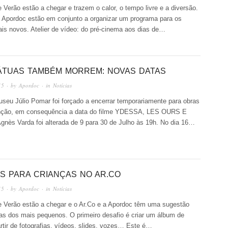
e Verão estão a chegar e trazem o calor, o tempo livre e a diversão.
a Apordoc estão em conjunto a organizar um programa para os
is novos. Atelier de vídeo: do pré-cinema aos dias de…
ÁTUAS TAMBÉM MORREM: NOVAS DATAS
15
· by
Apordoc
· in
Notícias
useu Júlio Pomar foi forçado a encerrar temporariamente para obras
ção, em consequência a data do filme YDESSA, LES OURS E
nès Varda foi alterada de 9 para 30 de Julho às 19h. No dia 16…
RS PARA CRIANÇAS NO AR.CO
15
· by
Apordoc
· in
Notícias
de Verão estão a chegar e o Ar.Co e a Apordoc têm uma sugestão
ias dos mais pequenos. O primeiro desafio é criar um álbum de
artir de fotografias, vídeos, slides, vozes… Este é…