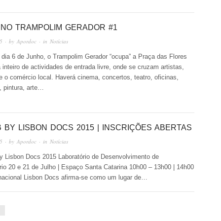
 NO TRAMPOLIM GERADOR #1
5
· by
Apordoc
· in
Notícias
 dia 6 de Junho, o Trampolim Gerador “ocupa” a Praça das Flores
inteiro de actividades de entrada livre, onde se cruzam artistas,
 o comércio local. Haverá cinema, concertos, teatro, oficinas,
, pintura, arte…
 BY LISBON DOCS 2015 | INSCRIÇÕES ABERTAS
5
· by
Apordoc
· in
Notícias
 Lisbon Docs 2015 Laboratório de Desenvolvimento de
io 20 e 21 de Julho | Espaço Santa Catarina 10h00 – 13h00 | 14h00
rnacional Lisbon Docs afirma-se como um lugar de…
→