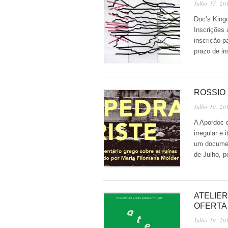
Julho 17, 20
Doc’s King
Inscrições 
inscrição p
prazo de i
ROSSIO 
Julho 10, 20
A Apordoc d
irregular e
um documen
de Julho, 
ATELIE
OFERTA
Julho 10, 20