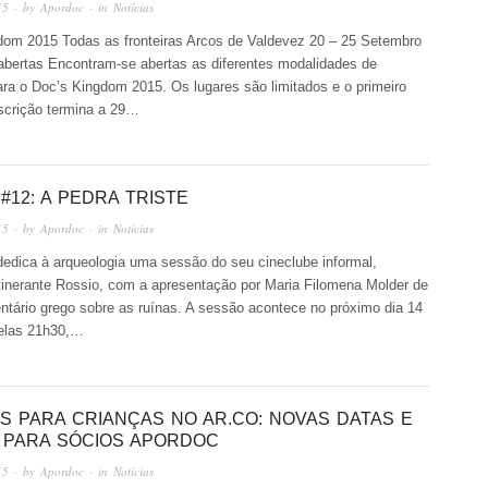
15
· by
Apordoc
· in
Notícias
dom 2015 Todas as fronteiras Arcos de Valdevez 20 – 25 Setembro
abertas Encontram-se abertas as diferentes modalidades de
ara o Doc’s Kingdom 2015. Os lugares são limitados e o primeiro
nscrição termina a 29…
#12: A PEDRA TRISTE
15
· by
Apordoc
· in
Notícias
edica à arqueologia uma sessão do seu cineclube informal,
 itinerante Rossio, com a apresentação por Maria Filomena Molder de
tário grego sobre as ruínas. A sessão acontece no próximo dia 14
pelas 21h30,…
RS PARA CRIANÇAS NO AR.CO: NOVAS DATAS E
 PARA SÓCIOS APORDOC
15
· by
Apordoc
· in
Notícias