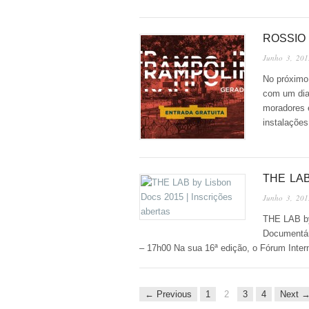
ROSSIO
Junho 3, 201
No próximo
com um dia 
moradores e
instalações
THE LAB
Junho 3, 201
THE LAB by
Documentár
– 17h00 Na sua 16ª edição, o Fórum Inte
← Previous
1
2
3
4
Next 