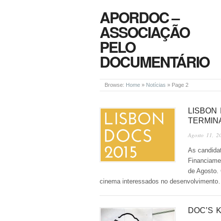
APORDOC –
ASSOCIAÇÃO
PELO
DOCUMENTÁRIO
Browse:
Home
»
Notícias
»
Page 2
LISBON
TERMIN
Agosto 11, 2
As candidat
Financiame
de Agosto. 
cinema interessados no desenvolviment
DOC’S 