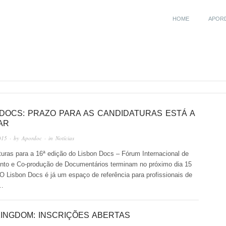
HOME
APOR
 DOCS: PRAZO PARA AS CANDIDATURAS ESTÁ A
AR
015
· by
Apordoc
· in
Notícias
uras para a 16ª edição do Lisbon Docs – Fórum Internacional de
nto e Co-produção de Documentários terminam no próximo dia 15
O Lisbon Docs é já um espaço de referência para profissionais de
o…
KINGDOM: INSCRIÇÕES ABERTAS