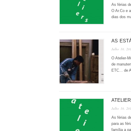
As férias d
O Ar.Co e 
dias dos ma
AS EST
Julho 10, 20
O Atelier-M
de manuten
ETC… de Ag
ATELIE
Julho 10, 20
As férias 
para as fér
família a p