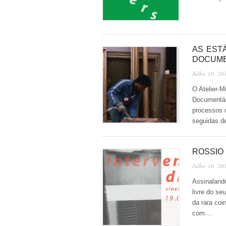
AS EST
DOCUME
Julho 10, 20
O Atelier-
Documentár
processos c
seguidas d
ROSSIO
Julho 10, 20
Assinalando
livre do seu
da rara coi
com…