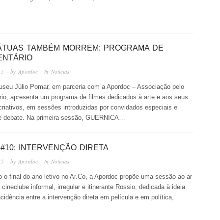
ÁTUAS TAMBÉM MORREM: PROGRAMA DE
NTÁRIO
15
· by
Apordoc
· in
Notícias
Museu Júlio Pomar, em parceria com a Apordoc – Associação pelo
io, apresenta um programa de filmes dedicados à arte e aos seus
riativos, em sessões introduzidas por convidados especiais e
e debate. Na primeira sessão, GUERNICA…
 #10: INTERVENÇÃO DIRETA
15
· by
Apordoc
· in
Notícias
 o final do ano letivo no Ar.Co, a Apordoc propõe uma sessão ao ar
 cineclube informal, irregular e itinerante Rossio, dedicada à ideia
ncidência entre a intervenção direta em película e em política,