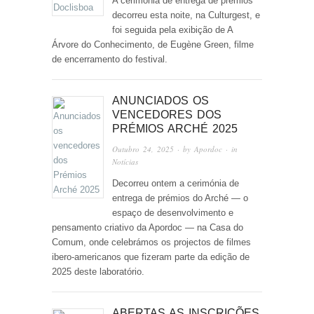
A cerimónia de entrega de prémios
decorreu esta noite, na Culturgest, e
foi seguida pela exibição de A
Árvore do Conhecimento, de Eugène Green, filme
de encerramento do festival.
ANUNCIADOS OS
VENCEDORES DOS
PRÉMIOS ARCHÉ 2025
Outubro 24, 2025
· by
Apordoc
· in
Notícias
Decorreu ontem a cerimónia de
entrega de prémios do Arché — o
espaço de desenvolvimento e
pensamento criativo da Apordoc — na Casa do
Comum, onde celebrámos os projectos de filmes
ibero-americanos que fizeram parte da edição de
2025 deste laboratório.
ABERTAS AS INSCRIÇÕES