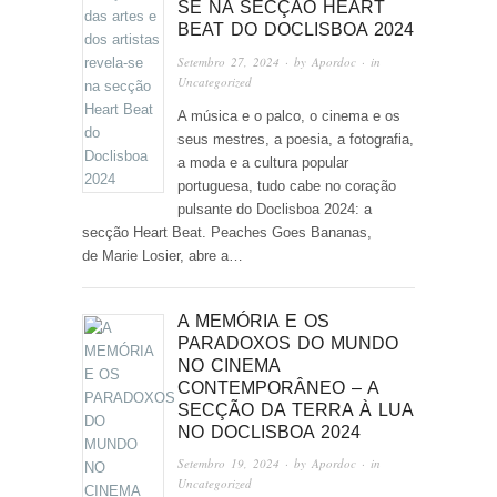
SE NA SECÇÃO HEART
BEAT DO DOCLISBOA 2024
Setembro 27, 2024
· by
Apordoc
· in
Uncategorized
A música e o palco, o cinema e os
seus mestres, a poesia, a fotografia,
a moda e a cultura popular
portuguesa, tudo cabe no coração
pulsante do Doclisboa 2024: a
secção Heart Beat. Peaches Goes Bananas,
de Marie Losier, abre a…
A MEMÓRIA E OS
PARADOXOS DO MUNDO
NO CINEMA
CONTEMPORÂNEO – A
SECÇÃO DA TERRA À LUA
NO DOCLISBOA 2024
Setembro 19, 2024
· by
Apordoc
· in
Uncategorized