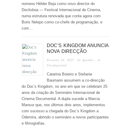
nomeou Hélder Beja como novo director do
Doclisboa — Festival Internacional de Cinema,
numa estrutura renovada que conta agora com
Boris Nelepo como co-chefe de programação, e
com…
DOC’S KINGDOM ANUNCIA
NOVA DIRECÇÃO
Fevereiro 24, 2025
· by
Apordoc
· in
Uncategorized
Catarina Boieiro e Stefanie
Baumann assumem a co-direcção
do Doc’s Kingdom, no ano em que se celebram 25
anos da criação do Seminário Internacional de
Cinema Documental. A dupla sucede a Marcia
Mansur que, nos últimos dois anos, implementou
com sucesso a chegada do Doc’s Kingdom a
Odemira, abrindo o seminário a novos participantes
e filmografias.