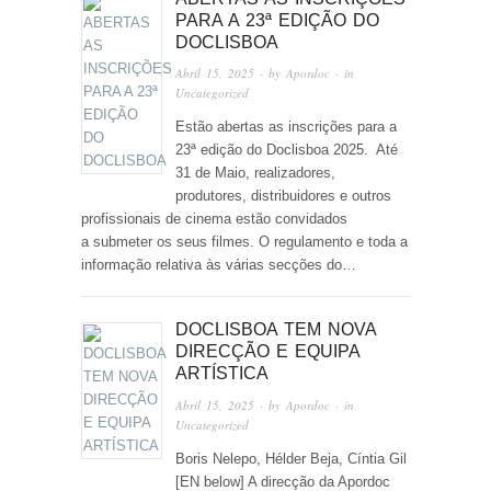
PARA A 23ª EDIÇÃO DO
DOCLISBOA
Abril 15, 2025
· by
Apordoc
· in
Uncategorized
Estão abertas as inscrições para a
23ª edição do Doclisboa 2025. Até
31 de Maio, realizadores,
produtores, distribuidores e outros
profissionais de cinema estão convidados
a submeter os seus filmes. O regulamento e toda a
informação relativa às várias secções do…
DOCLISBOA TEM NOVA
DIRECÇÃO E EQUIPA
ARTÍSTICA
Abril 15, 2025
· by
Apordoc
· in
Uncategorized
Boris Nelepo, Hélder Beja, Cíntia Gil
[EN below] A direcção da Apordoc