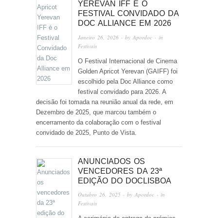
YEREVAN IFF É O
FESTIVAL CONVIDADO DA
DOC ALLIANCE EM 2026
Janeiro 26, 2026
· by
Apordoc
· in
Festivais
O Festival Internacional de Cinema
Golden Apricot Yerevan (GAIFF) foi
escolhido pela Doc Alliance como
festival convidado para 2026. A
decisão foi tomada na reunião anual da rede, em
Dezembro de 2025, que marcou também o
encerramento da colaboração com o festival
convidado de 2025, Punto de Vista.
ANUNCIADOS OS
VENCEDORES DA 23ª
EDIÇÃO DO DOCLISBOA
Outubro 26, 2025
· by
Apordoc
· in
Festivais